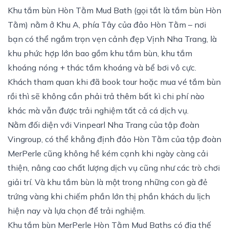
Khu tắm bùn Hòn Tằm Mud Bath (gọi tắt là tắm bùn Hòn
Tằm) nằm ở Khu A, phía Tây của đảo Hòn Tằm – nơi
bạn có thể ngắm trọn vẹn cảnh đẹp Vịnh Nha Trang, là
khu phức hợp lớn bao gồm khu tắm bùn, khu tắm
khoáng nóng + thác tắm khoáng và bể bơi vô cực.
Khách tham quan khi đã book tour hoặc mua vé tắm bùn
rồi thì sẽ không cần phải trả thêm bất kì chi phí nào
khác mà vẫn được trải nghiệm tất cả cá dịch vụ.
Nằm đối diện với Vinpearl Nha Trang của tập đoàn
Vingroup, có thể khẳng định đảo Hòn Tằm của tập đoàn
MerPerle cũng không hề kém cạnh khi ngày càng cải
thiện, nâng cao chất lượng dịch vụ cũng như các trò chơi
giải trí. Và khu tắm bùn là một trong những con gà đẻ
trứng vàng khi chiếm phần lớn thị phần khách du lịch
hiện nay và lựa chọn để trải nghiệm.
Khu tắm bùn MerPerle Hòn Tằm Mud Baths có địa thế