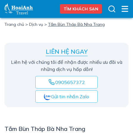
TÌM KHÁCH SẠN
Trang chủ
>
Dịch vụ
>
Tắm Bùn Tháp Bà Nha Trang
LIÊN HỆ NGAY
Liên hệ với chúng tôi để nhận được nhiều ưu đãi và
những dịch vụ hấp dẫn!
0905657372
Gửi tin nhắn Zalo
Tắm Bùn Tháp Bà Nha Trang