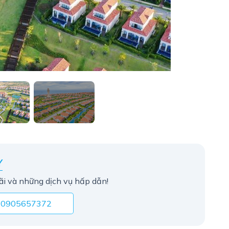
Y
ãi và những dịch vụ hấp dẫn!
0905657372