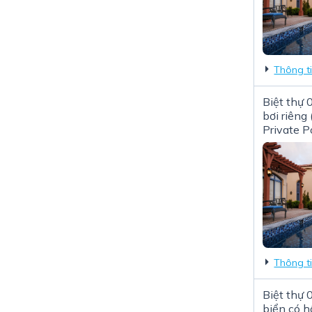
Thông t
Biệt thự 
bơi riêng
Private P
Thông t
Biệt thự
biển có hồ