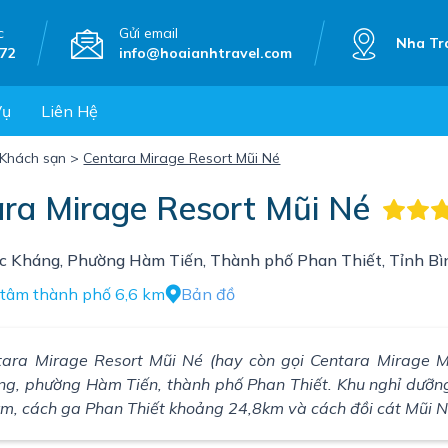
c
Gửi email
Nha Tr
72
info@hoaianhtravel.com
Vụ
Liên Hệ
Khách sạn
>
Centara Mirage Resort Mũi Né
ra Mirage Resort Mũi Né
 Kháng, Phường Hàm Tiến, Thành phố Phan Thiết, Tỉnh Bì
 tâm thành phố 6,6 km
Bản đồ
tara Mirage Resort Mũi Né (hay còn gọi Centara Mirage M
ng, phường Hàm Tiến, thành phố Phan Thiết. Khu nghỉ dưỡn
km, cách ga Phan Thiết khoảng 24,8km và cách đồi cát Mũi 