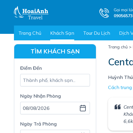
Gọi mọi lú
09056573
Trang Chủ
Khách Sạn
Tour Du Lịch
Dịch 
Trang chủ
>
TÌM KHÁCH SẠN
Centa
Điểm Đến
Huỳnh Thúc
Cách trung
Ngày Nhận Phòng
Cen
Khá
6,6
Ngày Trả Phòng