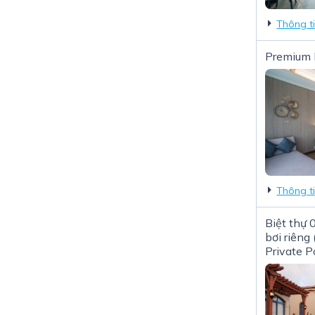
Thông t
Premium 
Thông t
Biệt thự 
bơi riêng
Private P