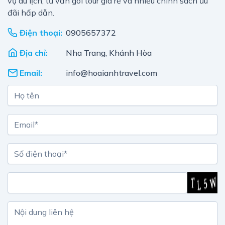
vụ du lịch, tư vấn gói tour giá rẻ và nhiều chính sách ưu
đãi hấp dẫn.
Điện thoại:
0905657372
Địa chỉ:
Nha Trang, Khánh Hòa
Email:
info@hoaianhtravel.com