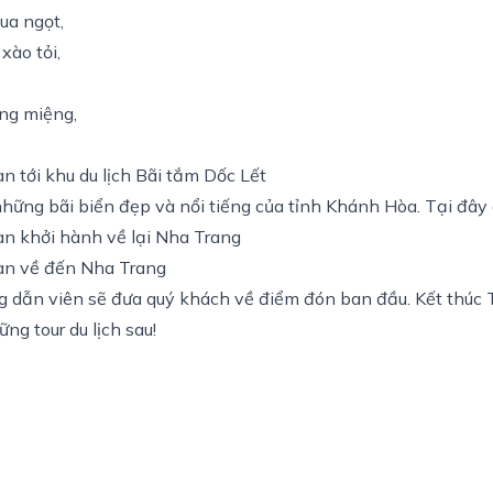
ua ngọt,
xào tỏi,
áng miệng,
n tới khu du lịch Bãi tắm Dốc Lết
những bãi biển đẹp và nổi tiếng của tỉnh Khánh Hòa. Tại đây
n khởi hành về lại Nha Trang
n về đến Nha Trang
g dẫn viên sẽ đưa quý khách về điểm đón ban đầu. Kết thúc T
ng tour du lịch sau!