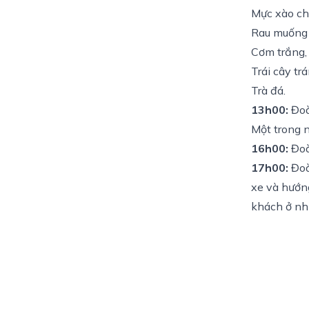
Mực xào ch
Rau muống 
Cơm trắng,
Trái cây tr
Trà đá.
13h00:
Đoà
Một trong 
16h00:
Đoà
17h00:
Đoà
xe và hướn
khách ở nhữ