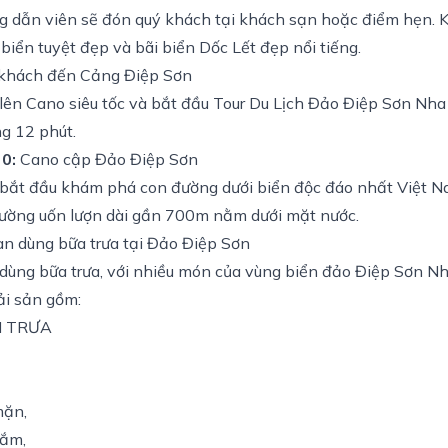
g dẫn viên sẽ đón quý khách tại khách sạn hoặc điểm hẹn. K
biển tuyệt đẹp và bãi biển Dốc Lết đẹp nổi tiếng.
khách đến Cảng Điệp Sơn
lên Cano siêu tốc và bắt đầu Tour Du Lịch Đảo Điệp Sơn Nha 
g 12 phút.
0:
Cano cập Đảo Điệp Sơn
bắt đầu khám phá con đường dưới biển độc đáo nhất Việt Na
ường uốn lượn dài gần 700m nằm dưới mặt nước.
n dùng bữa trưa tại Đảo Điệp Sơn
dùng bữa trưa, với nhiều món của vùng biển đảo Điệp Sơn N
ải sản gồm:
N TRƯA
mặn,
mắm,