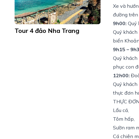
Xe và hướn
đường trên 
9h00:
Quý 
Tour 4 đảo Nha Trang
Quý khách 
biển Khoản
9h15 – 9h3
Quý khách 
phục con đ
12h00:
Đoà
Quý khách 
thực đơn h
THỰC ĐƠ
Lẩu cá,
Tôm hấp,
Sườn ram 
Cá chiên 