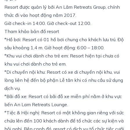
Resort được quản lý bởi An Lâm Retreats Group, chính
thức đi vào hoạt động năm 2017.
Giờ check-in 14:00. Giờ check-out 12:00.
Tham khảo bản đồ resort
*Hồ bơi: Resort có 01 hồ bơi chung cho khách lưu trú. Độ
sâu khoảng 1,4 m. Giờ hoạt động: 6:00 – 18:00.
*Khu vui chơi dành cho trẻ em: Resort hiện tại chưa có
khu vui chơi dành cho trẻ em.
*Di chuyển nội khu: Resort có xe di chuyển nội khu, vui
lòng liên hệ đến bộ phận Lễ tân khi có nhu cầu sử dụng
dịch vụ.
*Bãi đỗ xe: Resort có bãi đỗ xe miễn phí nằm ở khu vực
bến An Lam Retreats Lounge.
*Tiệc & Hội nghị: Resort có một không gian riêng với sức
chứa lên đến 100 khách dành để tổ chức các sự kiện và
hội nghị. Bên cạnh đó, resort có dịch vụ tổ chức tiệc cưới