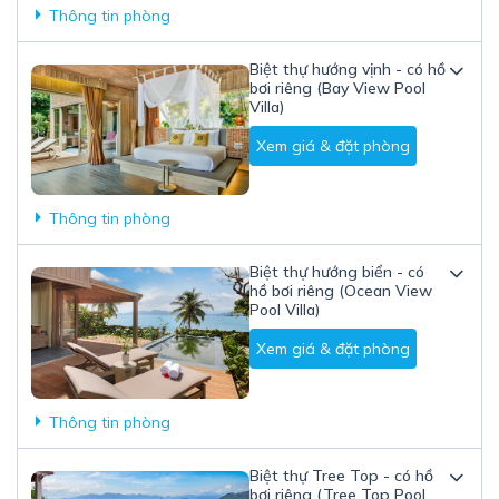
Thông tin phòng
Biệt thự hướng vịnh - có hồ
bơi riêng (Bay View Pool
Villa)
Xem giá & đặt phòng
Thông tin phòng
Biệt thự hướng biển - có
hồ bơi riêng (Ocean View
Pool Villa)
Xem giá & đặt phòng
Thông tin phòng
Biệt thự Tree Top - có hồ
bơi riêng (Tree Top Pool