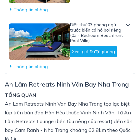
Thông tin phòng
Biệt thự 03 phòng ngủ
trước biển có hồ bơi riêng
(03 - Bedroom Beachfront
Pool Villa)
Xem giá & đặt phòng
Thông tin phòng
An Lâm Retreats Ninh Vân Bay Nha Trang
TỔNG QUAN
An Lam Retreats Ninh Van Bay Nha Trang tọa lạc biệt
lập trên bán đảo Hòn Hèo thuộc Vịnh Ninh Vân. Từ An
Lâm Retreats Lounge (bến tàu riêng của resort) đến sân
bay Cam Ranh - Nha Trang khoảng 62,8km theo Quốc
lộ 1A.