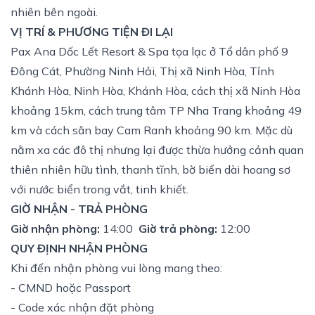
nhiên bên ngoài.
VỊ TRÍ & PHƯƠNG TIỆN ĐI LẠI
Pax Ana Dốc Lết Resort & Spa tọa lạc ở Tổ dân phố 9
Đông Cát, Phường Ninh Hải, Thị xã Ninh Hòa, Tỉnh
Khánh Hòa, Ninh Hòa, Khánh Hòa, cách thị xã Ninh Hòa
khoảng 15km, cách trung tâm TP Nha Trang khoảng 49
km và cách sân bay Cam Ranh khoảng 90 km. Mặc dù
nằm xa các đô thị nhưng lại được thừa hưởng cảnh quan
thiên nhiên hữu tình, thanh tĩnh, bờ biển dài hoang sơ
với nước biển trong vắt, tinh khiết.
GIỜ NHẬN - TRẢ PHÒNG
Giờ nhận phòng:
14:00
Giờ trả phòng:
12:00
QUY ĐỊNH NHẬN PHÒNG
Khi đến nhận phòng vui lòng mang theo:
- CMND hoặc Passport
- Code xác nhận đặt phòng