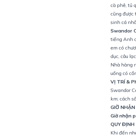
cà phê, tủ
cũng được 
sinh cá nh
Swandor C
tiếng Anh c
em có chươ
dục, câu lạ
Nhà hàng n
uống có cồ
VỊ TRÍ & 
Swandor Ca
km; cách s
GIỜ NHẬN
Giờ nhận 
QUY ĐỊNH
Khi đến nh