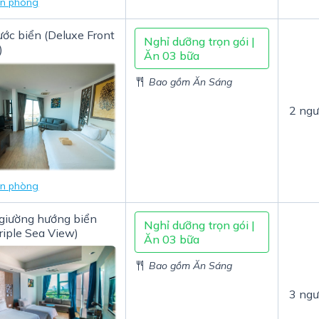
in phòng
ước biển (Deluxe Front
Nghỉ dưỡng trọn gói |
)
Ăn 03 bữa
Bao gồm Ăn Sáng
2 ngư
in phòng
 giường hướng biển
Nghỉ dưỡng trọn gói |
riple Sea View)
Ăn 03 bữa
Bao gồm Ăn Sáng
3 ngư