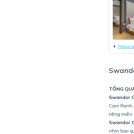
Thông t
Swando
TỔNG QU
Swandor C
Cam Ranh. R
riêng miễn 
Swandor C
nhìn bao q