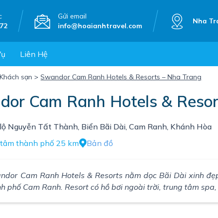
c
Gửi email
Nha Tr
72
info@hoaianhtravel.com
Vụ
Liên Hệ
Khách sạn
>
Swandor Cam Ranh Hotels & Resorts – Nha Trang
dor Cam Ranh Hotels & Resor
lộ Nguyễn Tất Thành, Biển Bãi Dài, Cam Ranh, Khánh Hòa
 tâm thành phố 25 km
Bản đồ
ndor Cam Ranh Hotels & Resorts nằm dọc Bãi Dài xinh đẹp,
h phố Cam Ranh. Resort có hồ bơi ngoài trời, trung tâm spa