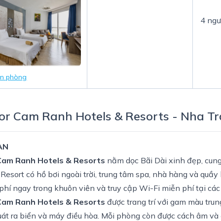
4 ngư
in phòng
r Cam Ranh Hotels & Resorts - Nha T
AN
am Ranh Hotels & Resorts
nằm dọc Bãi Dài xinh đẹp, cung
esort có hồ bơi ngoài trời, trung tâm spa, nhà hàng và quầy 
phí ngay trong khuôn viên và truy cập Wi-Fi miễn phí tại các
am Ranh Hotels & Resorts
được trang trí với gam màu trung
uát ra biển và máy điều hòa. Mỗi phòng còn được cách âm và 