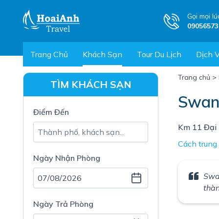
Gọi mọi lú
09056573
Trang Chủ
Khách Sạn
Tour Du Lịch
Dịch 
Trang chủ
>
TÌM KHÁCH SẠN
Swan
Điểm Đến
Km 11 Đại 
Cách trung
Ngày Nhận Phòng
Swa
thàn
Ngày Trả Phòng