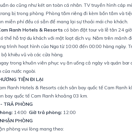
 quần áo cũng như két an toàn cá nhân. TV truyền hình cáp m
trang bị trong phòng. Phòng tắm riêng đi kèm bồn tắm và tiệ
ân miễn phí đều có sẵn để mang lại sự thoải mái cho khách.
am Ranh Hotels & Resorts
có bàn đặt tour và lễ tân 24 gi
ó thể hỗ trợ du khách với một loạt dịch vụ. Nằm trên mảnh đ
ng trình hoạt hình của Nga từ 10:00 đến 00:00 hàng ngày. Tr
c bộ khiêu vũ và các cửa hàng.
gay trong khuôn viên phục vụ ăn uống cả ngày và quán bar 
n của nước ngoài.
PHƯƠNG TIỆN ĐI LẠI
m Ranh Hotels & Resorts cách sân bay quốc tế Cam Ranh 
ân bay quốc tế Cam Ranh khoảng 03 km.
 - TRẢ PHÒNG
phòng:
14:00
Giờ trả phòng:
12:00
 NHẬN PHÒNG
ận phòng vui lòng mang theo: