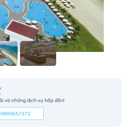
Y
ãi và những dịch vụ hấp dẫn!
0905657372