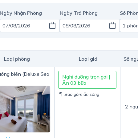
Ngày Nhận Phòng
Ngày Trả Phòng
Số Phòn
Loại phòng
Loại giá
Số ng
ướng biển (Deluxe Sea
Nghỉ dưỡng trọn gói |
Ăn 03 bữa
Bao gồm ăn sáng
2 ngư