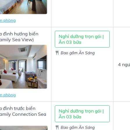
in phòng
a đình hướng biển
Nghỉ dưỡng trọn gói |
amily Sea View)
Ăn 03 bữa
Bao gồm Ăn Sáng
4 ngư
in phòng
a đình trước biển
Nghỉ dưỡng trọn gói |
Family Connection Sea
Ăn 03 bữa
Bao gồm Ăn Sáng