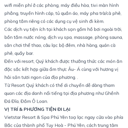
wifi miễn phí ở các phòng, máy điều hòa, tivi màn hình
phẳng, truyền hình cáp, tủ quần áo, máy pha trà/cà phê,
phòng tắm riêng có các dụng cụ vệ sinh đi kèm.
Các dịch vụ tiện ích tại khách sạn gồm hồ bơi ngoài trời,
bồn tắm nước nóng, dịch vụ spa, massage, phòng sauna,
sân chơi thể thao, câu lạc bộ đêm, nhà hàng, quán cà
phê, quầy bar.
Đến với resort, Quý khách được thưởng thức các món ăn
đặc sắc kết hợp giữa ẩm thực Âu- Á cùng với hương vị
hải sản tươi ngon của địa phương. .
Từ Resort Quý khách có thể di chuyển dễ dàng tham
quan các địa danh nổi tiếng tại địa phương như Ghềnh
Đá Đĩa, Đầm Ô Loan.
VỊ TRÍ & PHƯƠNG TIỆN ĐI LẠI
Vietstar Resort & Spa Phú Yên toạ lạc ngay cửa vào phía
Bắc của thành phố Tuy Hoà - Phú Yên, cách trung tâm